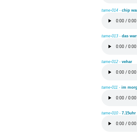
tame-014
-
chip wa
tame-013
-
das war
tame-012
-
vehar
tame-011
-
im mor
tame-010
-
7.15uhr