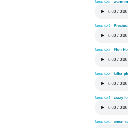
tame-025
-
warmons
tame-024
-
Preciou
tame-023
-
Floh-Ho
tame-022
-
killer p
tame-021
-
crazy fe
tame-020
-
einen sc