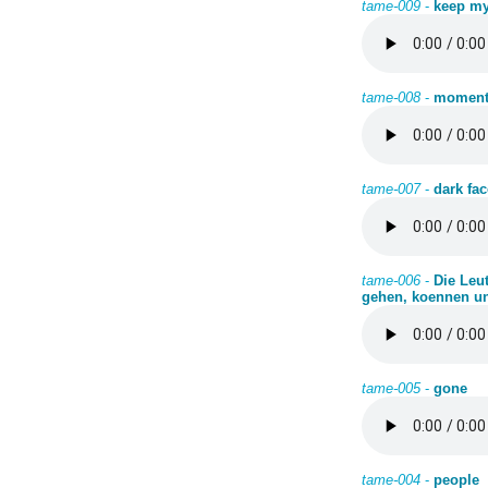
tame-009
-
keep my
tame-008
-
moments
tame-007
-
dark fac
tame-006
-
Die Leu
gehen, koennen un
tame-005
-
gone
tame-004
-
people