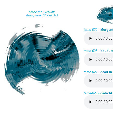
2000-2020 the TAME
datan, manx, M', verschdl
tame-029
-
Morgen
tame-028
-
bouque
tame-027
-
dead in 
tame-026
-
gedicht 